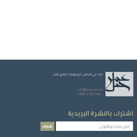
جدة: حي الشاطئ، تريو بوليفارد، الطابق الثالث
info@jodc.com.sa
+966 12 601 7180
اشترك بالنشرة البريدية