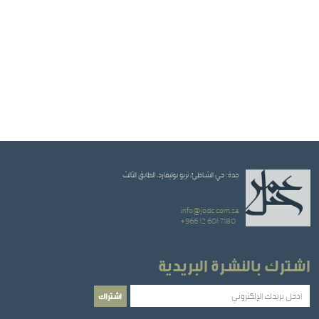
جدة: حي الشاطئ، تريو بوليفارد، الطابق الثالث
info@jodc.com.sa
+966 12 601 7180
اشترك بالنشرة البريدية