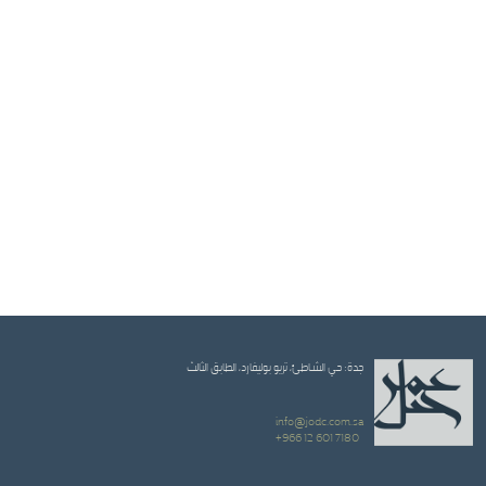
جدة: حي الشاطئ، تريو بوليفارد، الطابق الثالث
info@jodc.com.sa
+966 12 601 7180