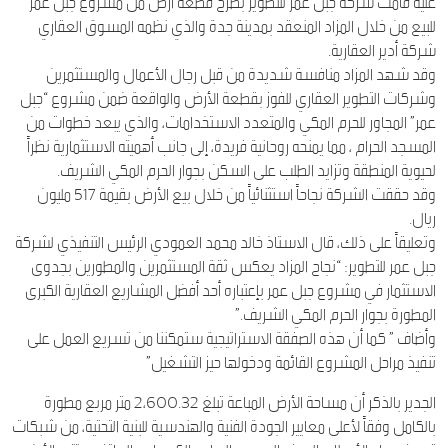
عليه قامت شركة جبل عمر للتطوير بطرح قطعة أرض من مشروع جبل عمر
للبيع من خلال المزاد المنعقد بمدينة جدة والذي نظمه المسوق العقاري
شركة أدير العقارية.
وقد شهد المزاد منافسة شديدة من قبل رجال الأعمال والمستثمرين
وشركات التطوير العقاري للفوز بقطعة الأرض والواقعة ضمن مشروع “جبل
عمر” المجاور للحرم المكي والمتعدد الاستخدامات، والذي يبعد خطوات من
المسجد الحرام ، مما يمنحه روحانية فريدة، إلى جانب أهميته الاستثمارية نظراً
لحيوية المنطقة وتزايد الطلب على السكن بجوار الحرم المكي الشريف.
وقد حققت الشركة نجاحاً استثنائياً من خلال بيع الأرض بقيمة 517 مليون
ريال.
وتعليقاً على ذلك، قال الاستاذ خالد محمد العمودي الرئيس التنفيذي لشركة
جبل عمر للتطوير: “نجاح المزاد يعكس ثقة المستثمرين والمطورين بجدوى
الاستثمار في مشروع جبل عمر بإعتباره أحد أفضل المشاريع العقارية الكبرى
المطورة بجوار الحرم المكي الشريف.”
وأضاف ” كما أن هذه الصفقة الاستراتيجية ستمكننا من تسريع العمل على
تنفيذ مراحل المشروع القائمة ودخولها حيز التشغيل”
الجدير بالذكر أن مساحة الأرض المباعة تبلغ 2،600.32 متر مربع مطورة
بالكامل وفقاً لأعلى معايير الجودة الفنية والهندسية للبنية التحتية، من شبكات