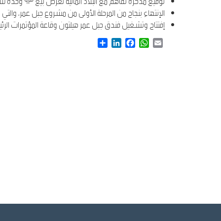
توقيع مذكرة تفاهم مع البلاد المالية لغرض بيع ٩٣ وحدة سكنية في المرحلة الثانية من مشروع جبل عمر لصندوق عقاري بقيمة ١,٢ مليار ريال سعودي، ونتوقع إتمام البيع بحلول أكتوبر ٢٠١٧م.
الإنتهاء بنجاح من المرحلة الأولى من مشروع جبل عمر، والت
إفتتاح وتشغيل فندق جبل عمر هيلتون وقاعة المؤتمرات الرئيسية في مكة المكرمة بتاري
Share
LinkedIn
Facebook
WhatsApp
Email