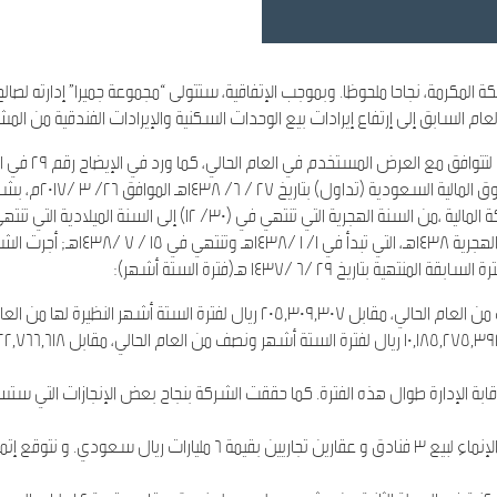
لمكرمة، نجاحا ملحوظا. وبموجب الإتفاقية، ستتولى “مجموعة جميرا” إدارته لصا
ام السابق إلى إرتفاع إيرادات بيع الوحدات السكنية والإيرادات الفندقية من الم
 العرض المستخدم في العام الحالي، كما ورد في الإيضاح رقم ٢٩ في القوائم المالية.
و بالإشارة إلى إعلا
حيث إن الشركة ستصدر القوائم المالية
 الإيرادات بنسبة ١٣٪; بسبب زيادة رقابة الإدارة طوال هذه الفترة. كما حققت الشركة بنجاح بعض الإنجا