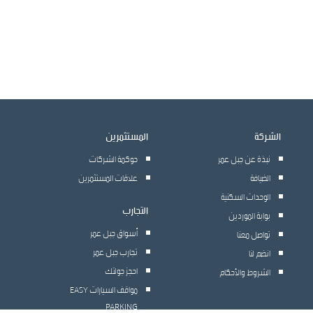
الشركة
المستثمرين
نبذة عن جبل عمر
حوكمة الشركات
الضيافة
علاقات المستثمرين
الوحدات السكنية
التجارب
بوابة الموردين
أسواق جبل عمر
تواصل معنا
تجارب جبل عمر
انضم لنا
احجز جولتك
الشروط والأحكام
مواقف السيارات EASY
PARKING