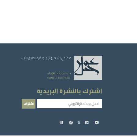
جدة: حي الشاطئ، تريو بوليفارد، الطابق الثالث
info@jodc.com.sa
+966 12 601 7180
اشترك بالنشرة البريدية