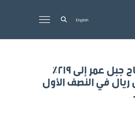
English
إرتفاع صافي أرباح جبل عمر إلى ٢١٩٪
١٤١مليون ريال في النصف الأول