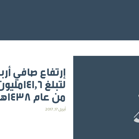
لتبلغ ,٦
من عام ١٤٣٨هـ
أبريل 17, 2017